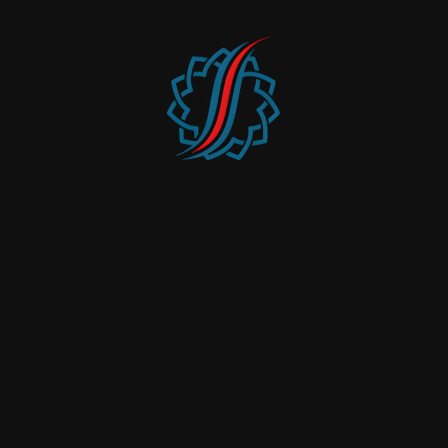
aliquet nibh praesent tristique magna sit. Porttitor lacus
luctus accumsan tortor posuere ac ut consequat semper.
Convallis aenean et tortor at risus viverra adipiscing at. Eu
lobortis elementum nibh tellus molestie nunc non blandit
massa. Diam phasellus vestibulum lorem sed risus ultricies
tristique nulla. Nec tincidunt praesent semper feugiat nibh
sed pulvinar proin gravida. Netus et malesuada fames ac
turpis egestas maecenas. Ultrices sagittis orci a scelerisque
purus semper eget duis. Accumsan tortor posuere ac ut
consequat semper viverra nam libero. Malesuada fames ac
turpis egestas integer. Eget arcu dictum varius duis.
Faucibus nisl tincidunt eget nullam non nisi est. Duis ut
diam quam nulla porttitor massa. Iaculis eu non diam
phasellus vestibulum.
Read More